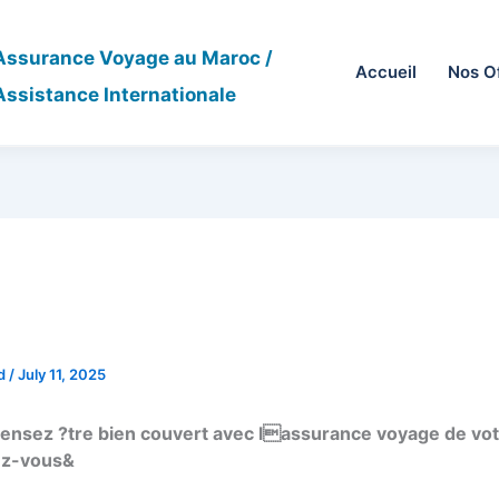
Assurance Voyage au Maroc /
Accueil
Nos O
Assistance Internationale
nt Choisir votre Meilleure
ance Voyage Banque ?
id
/
July 11, 2025
ensez ?tre bien couvert avec lassurance voyage de vo
ez-vous&