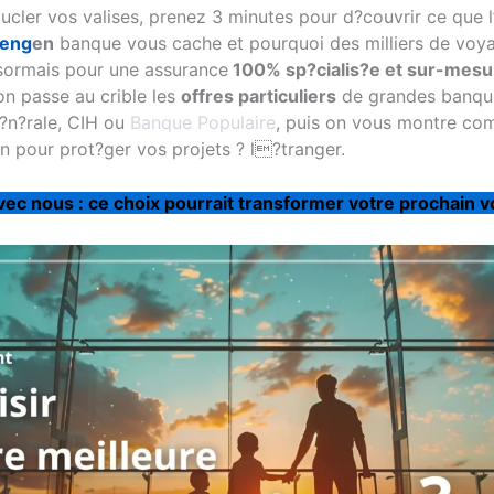
ucler vos valises, prenez 3 minutes pour d?couvrir ce que l
heng
en
banque vous cache et pourquoi des milliers de voya
sormais pour une assurance
100% sp?cialis?e et sur-mesu
 on passe au crible les
offres particuliers
de grandes banq
?n?rale
,
CIH
ou
Banque Populaire
, puis on vous montre co
in pour prot?ger vos projets ? l?tranger.
ec nous : ce choix pourrait transformer votre prochain 