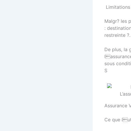
Limitations 
Malgr? les 
: destinati
restreinte ?.
De plus, la
lassurance
sous conditi
S
L’as
Assurance V
Ce que luti