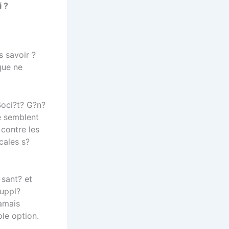
 ?
s savoir ?
que ne
Soci?t? G?n?
e semblent
contre les
cales s?
 sant? et
suppl?
jamais
ple option.