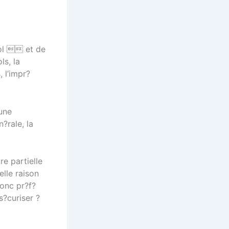
vol  et de
ls, la
, l’impr?
une
?rale, la
e partielle
elle raison
donc pr?f?
s?curiser ?