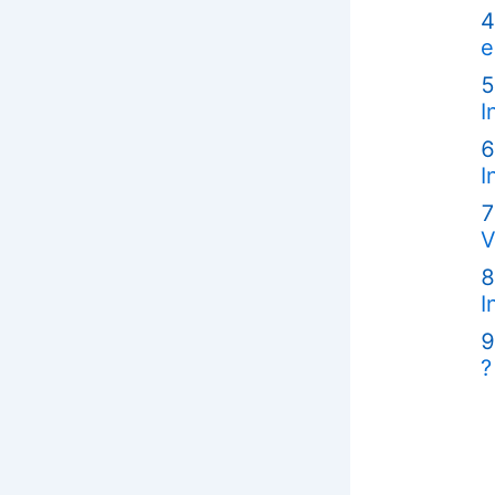
e
I
I
V
I
?