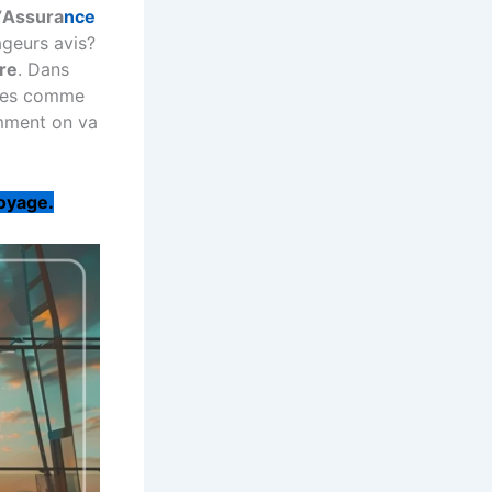
’
Assura
nce
geurs avis?
re
. Dans
ues comme
mment on va
voyage.