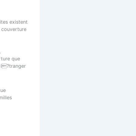
tes existent
e couverture
,
rture que
? l?tranger
illes