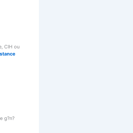
e, CIH ou
stance
re g?n?