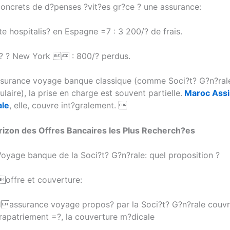
ncrets de d?penses ?vit?es gr?ce ? une assurance:
te hospitalis? en Espagne =7 : 3 200/? de frais.
l? ? New York  : 800/? perdus.
surance voyage banque classique (comme Soci?t? G?n?ral
aire), la prise en charge est souvent partielle.
Maroc Assi
ale
, elle, couvre int?gralement. 
izon des Offres Bancaires les Plus Recherch?es
oyage banque de la Soci?t? G?n?rale: quel proposition ?
offre et couverture:
dassurance voyage propos? par la Soci?t? G?n?rale couv
 rapatriement =?, la couverture m?dicale