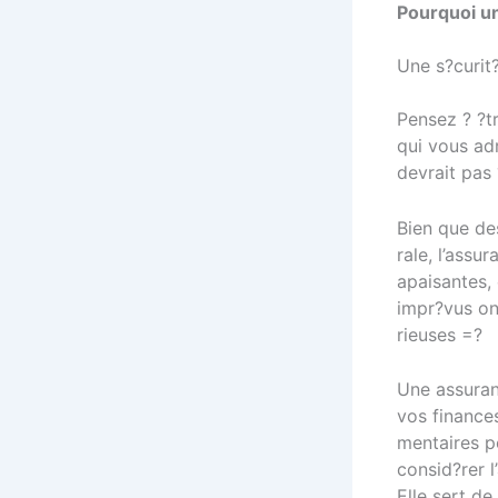
Pourquoi u
Une s?curit
Pensez ? ?tr
qui vous ad
devrait pas 
Bien que de
rale, l’ass
apaisantes,
impr?vus on
rieuses =?
Une assuran
vos finance
mentaires p
consid?rer 
Elle sert de