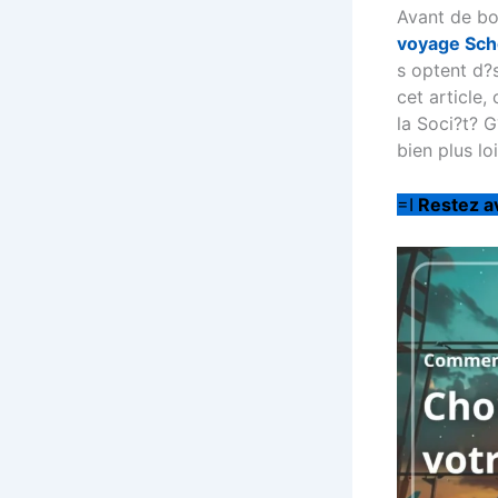
Avant de bo
voyage Sc
s optent d?
cet article,
la
Soci?t? G
bien plus lo
=I
Restez av