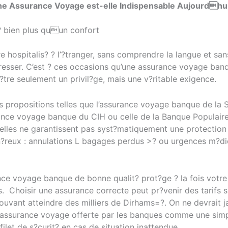
ne Assurance Voyage est-elle Indispensable Aujourdhui
? bien plus quun confort
e hospitalis? ? l’?tranger, sans comprendre la langue et san
resser. C’est ? ces occasions qu’une assurance voyage ban
?tre seulement un privil?ge, mais une v?ritable exigence.
s propositions telles que l’assurance voyage banque de la 
urance voyage banque du CIH ou celle de la Banque Populair
 elles ne garantissent pas syst?matiquement une protection 
?reux : annulations L bagages perdus >? ou urgences m?di
ce voyage banque de bonne qualit? prot?ge ? la fois votre
s. Choisir une assurance correcte peut pr?venir des tarifs 
ouvant atteindre des milliers de Dirhams=?. On ne devrait 
l’assurance voyage offerte par les banques comme une sim
 filet de s?curit? en cas de situation inattendue.