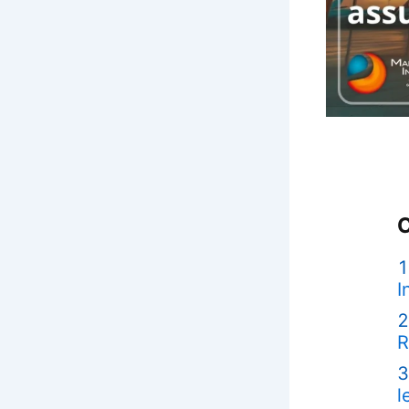
C
I
R
l