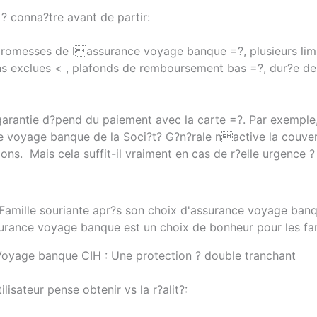
? conna?tre avant de partir:
promesses de lassurance voyage banque =?, plusieurs limi
ons exclues < , plafonds de remboursement bas =?, dur?e d
 garantie d?pend du paiement avec la carte =?. Par exemple
 voyage banque de la Soci?t? G?n?rale nactive la couve
ons. Mais cela suffit-il vraiment en cas de r?elle urgence 
surance voyage banque est un choix de bonheur pour les fam
oyage banque CIH : Une protection ? double tranchant
lisateur pense obtenir vs la r?alit?: