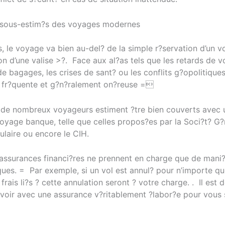
 sous-estim?s des voyages modernes
s, le voyage va bien au-del? de la simple r?servation d’un 
on d’une valise >?. Face aux al?as tels que les retards de vo
de bagages, les crises de sant? ou les conflits g?opolitiques
est fr?quente et g?n?ralement on?reuse =
de nombreux voyageurs estiment ?tre bien couverts avec 
oyage banque, telle que celles propos?es par la Soci?t? G?n
laire ou encore le CIH.
s assurances financi?res ne prennent en charge que de mani?r
ques. = Par exemple, si un vol est annul? pour n’importe qu
 frais li?s ? cette annulation seront ? votre charge. . Il est 
?voir avec une assurance v?ritablement ?labor?e pour vous 