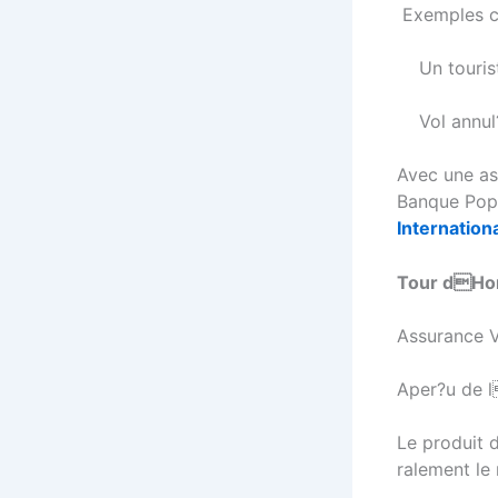
Exemples co
Un touris
Vol annu
Avec une as
Banque Popul
Internation
Tour dHor
Assurance V
Aper?u de l
Le produit 
ralement le