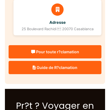
Adresse
25 Boulevard Rachidi  20070 Casablanca
Pour toute r?clamation
Guide de R?clamation
Pr?t ? Voyager en