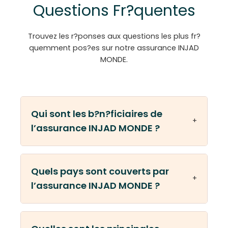
Questions Fr?quentes
Trouvez les r?ponses aux questions les plus fr?
quemment pos?es sur notre assurance INJAD
MONDE.
Qui sont les b?n?ficiaires de
+
l’assurance INJAD MONDE ?
Les b?n?ficiaires de l’assurance INJAD
Quels pays sont couverts par
MONDE sont :
+
l’assurance INJAD MONDE ?
– L’assur?, personne physique, domicili? ?
plein temps au Maroc
– Son conjoint l?gal domicili? ? plein temps
Pour les personnes : la couverture s’?tend au
au Maroc