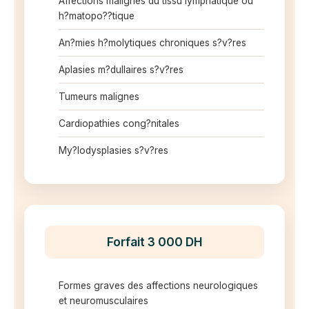
Affections malignes du tissu lymphatique ou
h?matopo??tique
An?mies h?molytiques chroniques s?v?res
Aplasies m?dullaires s?v?res
Tumeurs malignes
Cardiopathies cong?nitales
My?lodysplasies s?v?res
Forfait 3 000 DH
Formes graves des affections neurologiques
et neuromusculaires