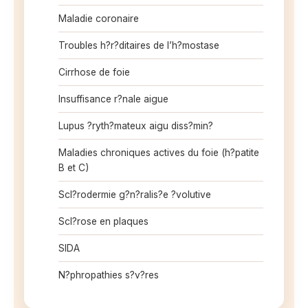
Maladie coronaire
Troubles h?r?ditaires de l’h?mostase
Cirrhose de foie
Insuffisance r?nale aigue
Lupus ?ryth?mateux aigu diss?min?
Maladies chroniques actives du foie (h?patite
B et C)
Scl?rodermie g?n?ralis?e ?volutive
Scl?rose en plaques
SIDA
N?phropathies s?v?res